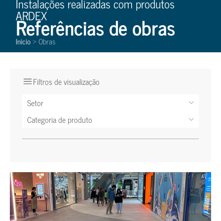
Instalações realizadas com produtos
ARDEX
Referências de obras
Inicio
Obras
>
Filtros de visualização
Setor
Categoria de produto