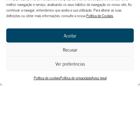
melhor navegação e serviço, analisando os seus hábitos de navegação no nosso site. Ao
continuar a navegar, entendemos que aceita a sua utilização. Para alterar as suas
Enviar
definições ou obter mais informações, consulte a nossa
Política de Cookies
.
Aceitar
Recusar
Ver preferências
Política de cookies
Política de privacidade
Aviso legal