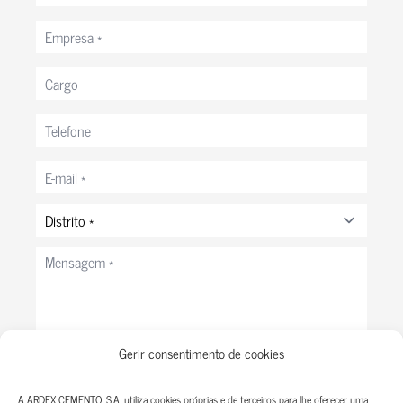
Empresa
*
Cargo
Telefone
Correio
eletrónico
*
Distrito
*
Mensagem
*
Gerir consentimento de cookies
Privacidade
Declaro ter lido e aceito todos os termos da
Política de
*
Privacidade
e do
Aviso Legal.
A ARDEX CEMENTO, S.A. utiliza cookies próprias e de terceiros para lhe oferecer uma