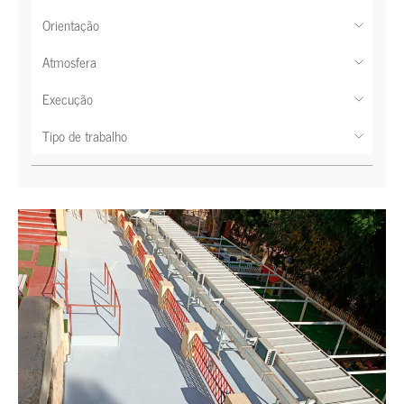
Orientação
Atmosfera
Execução
Tipo de trabalho
Edificação
Indústria
Obras civis