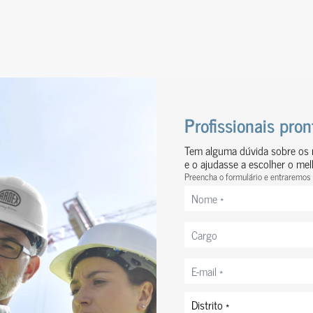
Profissionais pro
Tem alguma dúvida sobre os n
e o ajudasse a escolher o me
Ver obra
Preencha o formulário e entraremos
Nome
*
Cargo
Correio
eletrónico
*
Distrito
*