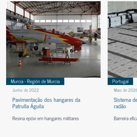
Murcia - Región de Murcia
Portugal
Junho de 2022
Maio de 202
Pavimentação dos hangares da
Sistema de
Patrulla Águila
radão
Resina epóxi em hangares militares
Barreira efi