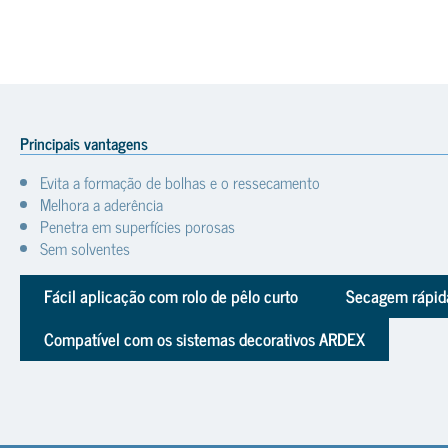
Principais vantagens
Evita a formação de bolhas e o ressecamento
Melhora a aderência
Penetra em superfícies porosas
Sem solventes
Fácil aplicação com rolo de pêlo curto
Secagem rápida
Compatível com os sistemas decorativos ARDEX