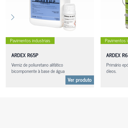
Pavimentos industriais
Pavimentos i
ARDEX R65P
ARDEX R6
Verniz de poliuretano alifático
Primário epó
bicomponente à base de água
óleos.
Ver produto