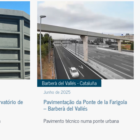
Barberà del Vallés - Cataluña
Junho de 2025
vatório de
Pavimentação da Ponte de la Farigola
– Barberà del Vallés
m
Pavimento técnico numa ponte urbana