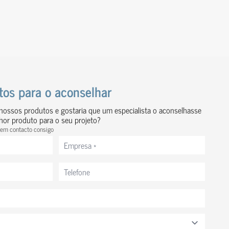
ntos para o aconselhar
ossos produtos e gostaria que um especialista o aconselhasse
lhor produto para o seu projeto?
Ver obra
Ver obra
 em contacto consigo
Empresa
*
Telefone