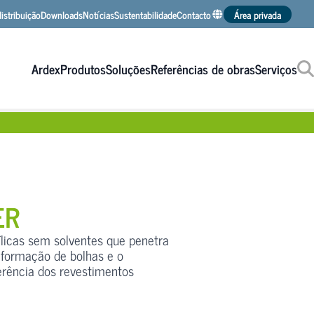
istribuição
Downloads
Notícias
Sustentabilidade
Contacto
Área privada
ARDEX Espanha
ARDEX Alemanha
ARDEX Internacional
Ardex
Produtos
Soluções
Referências de obras
Serviços
Procurar
ER
ílicas sem solventes que penetra
 formação de bolhas e o
rência dos revestimentos