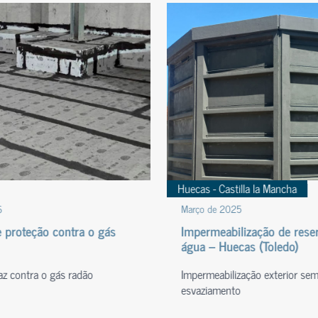
Huecas - Castilla la Mancha
6
Março de 2025
 proteção contra o gás
Impermeabilização de reser
água – Huecas (Toledo)
caz contra o gás radão
Impermeabilização exterior se
esvaziamento