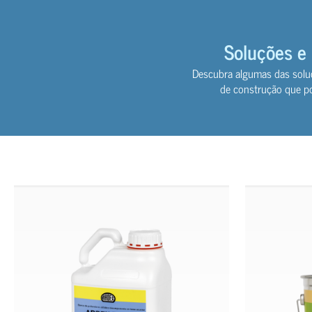
Soluções e
Descubra algumas das solu
de construção que po