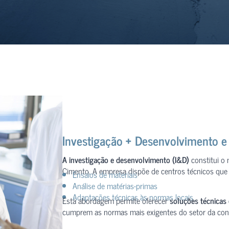
Investigação + Desenvolvimento e
A investigação e desenvolvimento (I&D)
constitui o
Cimento. A empresa dispõe de centros técnicos que 
Ensaios de materiais
Análise de matérias-primas
Adaptações técnicas às normas locais
Esta abordagem permite oferecer
soluções técnicas
cumprem as normas mais exigentes do setor da con