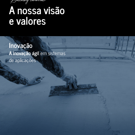
A nossa visão
e valores
Inovação
A inovação ágil
em sistemas
de aplicações