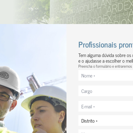
Profissionais pro
Tem alguma dúvida sobre os n
e o ajudasse a escolher o me
Preencha o formulário e entraremos
Nome
*
Cargo
Correio
eletrónico
*
Distrito
*
Mensagem