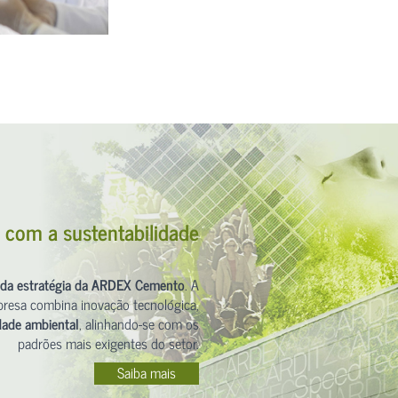
com a sustentabilidade
l da estratégia da ARDEX Cemento
. A
resa combina inovação tecnológica,
dade ambiental
, alinhando-se com os
padrões mais exigentes do setor.
Saiba mais