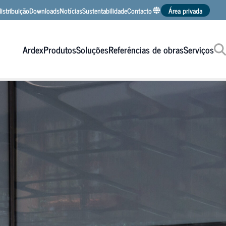
istribuição
Downloads
Notícias
Sustentabilidade
Contacto
Área privada
ARDEX Espanha
ARDEX Alemanha
ARDEX Internacional
Ardex
Produtos
Soluções
Referências de obras
Serviços
Procurar