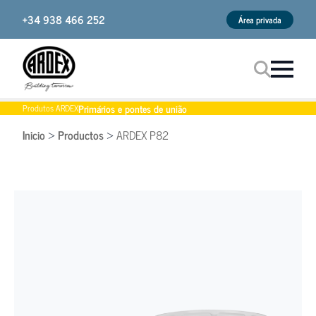
+34 938 466 252
Área privada
Primários e pontes de união
Produtos ARDEX
Procurar
Inicio
Productos
ARDEX P82
>
>