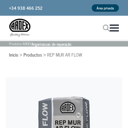
+34 938 466 252
Área privada
Argamassas de reparação
Produtos ARDEX
Procurar
Inicio
Productos
REP MUR AR FLOW
>
>